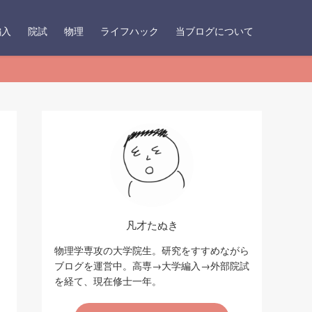
編入
院試
物理
ライフハック
当ブログについて
凡才たぬき
物理学専攻の大学院生。研究をすすめながら
ブログを運営中。高専→大学編入→外部院試
を経て、現在修士一年。