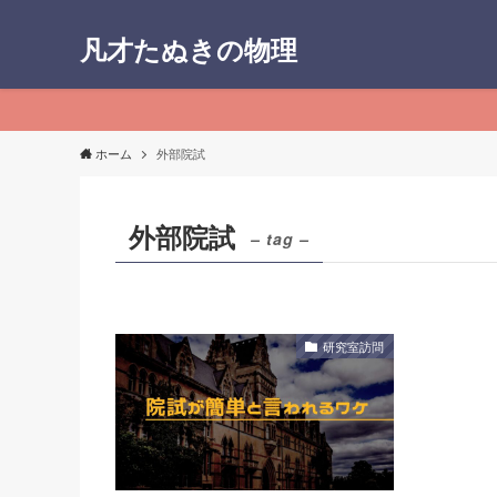
凡才たぬきの物理
ホーム
外部院試
外部院試
– tag –
研究室訪問