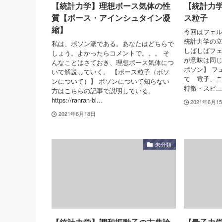
【統計力学】理想ボース気体の性
【統計力
質【ボース・アインシュタイン凝
ス粒子
縮】
今回はフェ
統計力学の立
私は、ボソン派である。あなたはどちらで
しばしばフ
しょう。よかったらコメントで。。。 そ
が意味は同じ
んなことはさておき、理想ボース気体につ
ボソン】 フ
いて解説していく。 【ボース粒子（ボソ
て 電子、
ンについて）】 ボソンについて知らない
特徴・スピ...
方はこちらの記事で説明している。
https://ranran-bl...
2021年6月1
2021年6月18日
未分類