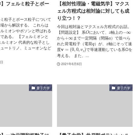
学】フェルミ粒子とボー
【相対性理論・電磁気学】マクス
ェル方程式は相対論に対しても成
り立つ！？
ルミ粒子とボース粒子について
場から解説する。 これらは
今回は相対論とマクスェル方程式のお話。
O
z
−
∞
ェルミオンやボソンと呼ばれる
【問題設定】 系
において、
軸上の
+
∞
a
である。 【フェルミオンと
から
まで一定間隔（間隔
）で並べら
q
z
ェルミオン 代表的な粒子とし
れた荷電粒子（電荷
）が、
軸にそって速
v
=
(
0
,
0
,
v
z
)
ニュートリノ、ミューオンなど
度
で等速運動している系Oを
考える。 また、...
5日
2021年6月6日
量子力学
量子力学