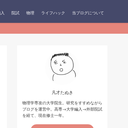
編入
院試
物理
ライフハック
当ブログについて
凡才たぬき
物理学専攻の大学院生。研究をすすめながら
ブログを運営中。高専→大学編入→外部院試
を経て、現在修士一年。