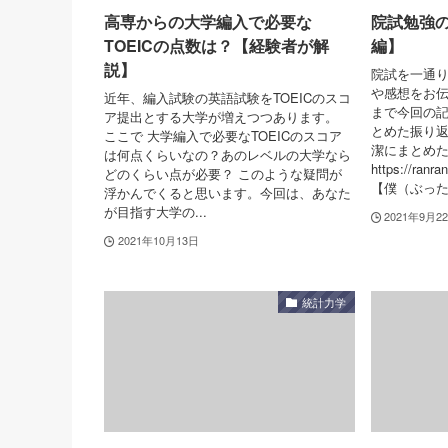
高専からの大学編入で必要な
院試勉強
TOEICの点数は？【経験者が解
編】
説】
院試を一通
や感想をお伝
近年、編入試験の英語試験をTOEICのスコ
まで今回の
ア提出とする大学が増えつつあります。
とめた振り
ここで 大学編入で必要なTOEICのスコア
潔にまとめ
は何点くらいなの？あのレベルの大学なら
https://ranra
どのくらい点が必要？ このような疑問が
【僕（ぶったぬ
浮かんでくると思います。今回は、あなた
が目指す大学の...
2021年9月2
2021年10月13日
統計力学