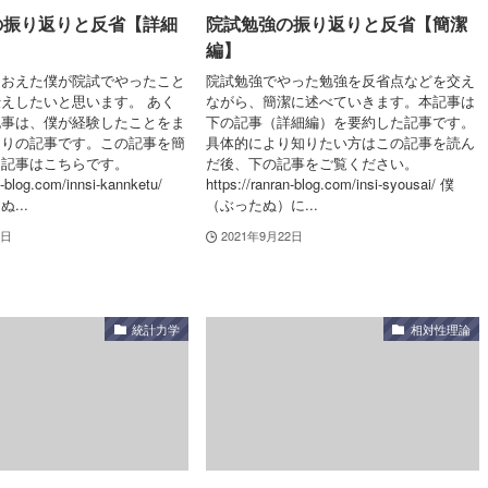
の振り返りと反省【詳細
院試勉強の振り返りと反省【簡潔
編】
りおえた僕が院試でやったこと
院試勉強でやった勉強を反省点などを交え
えしたいと思います。 あく
ながら、簡潔に述べていきます。本記事は
記事は、僕が経験したことをま
下の記事（詳細編）を要約した記事です。
返りの記事です。この記事を簡
具体的により知りたい方はこの記事を読ん
た記事はこちらです。
だ後、下の記事をご覧ください。
n-blog.com/innsi-kannketu/
https://ranran-blog.com/insi-syousai/ 僕
...
（ぶったぬ）に...
2日
2021年9月22日
統計力学
相対性理論