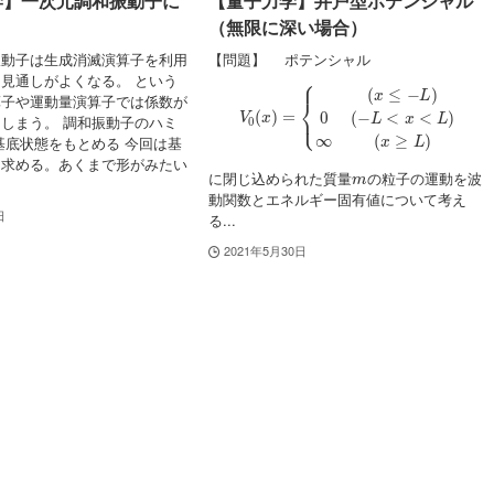
学】一次元調和振動子に
【量子力学】井戸型ポテンシャル
（無限に深い場合）
振動子は生成消滅演算子を利用
【問題】 ポテンシャル
見通しがよくなる。 という
V
0
(
x
)
=
{
(
x
≤
−
L
)
0
(
−
L
<
x
<
L
)
∞
(
x
≥
L
)
算子や運動量演算子では係数が
しまう。 調和振動子のハミ
基底状態をもとめる 今回は基
を求める。あくまで形がみたい
m
に閉じ込められた質量
の粒子の運動を波
動関数とエネルギー固有値について考え
日
る...
2021年5月30日