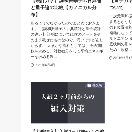
【統計力学】調和振動子の古典論
【量子力
と量子論の比較【カノニカル分
ついて
布】
一次元調和
するとかなり
あるようでなかったのでまとめておきま
のも位置演
す。 【調和振動子の古典統計と量子統計
複雑になって
の違い】 証明については僕のノートをそ
ルトニアン 
のまま載せたものなので、汚いですがあし
底状態の形
からず。 大まかな流れとしては、 分配関
ため、規格...
数を求める。対数微分をして平均エネルギ
ーを求める温...
2021年6月1
2021年6月3日
勉強法
【大学編入】入試2ヶ月前からの編