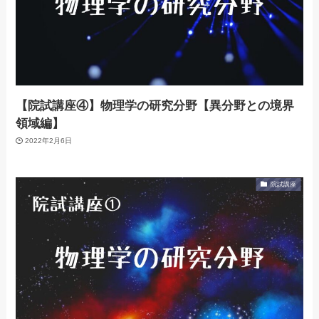
【院試講座④】物理学の研究分野【異分野との境界
領域編】
2022年2月6日
院試講座