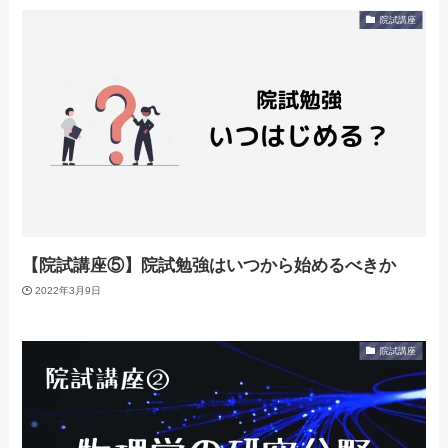
院試講座
【院試講座⑤】院試勉強はいつから始めるべきか
2022年3月9日
院試講座