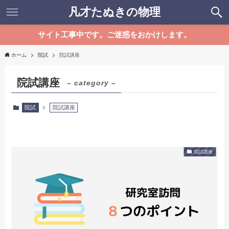
凡才たぬきの物理
サイト工事中です。ご迷惑をおかけします。
ホーム
院試
院試講座
院試講座
– category –
院試
院試講座
院試講座