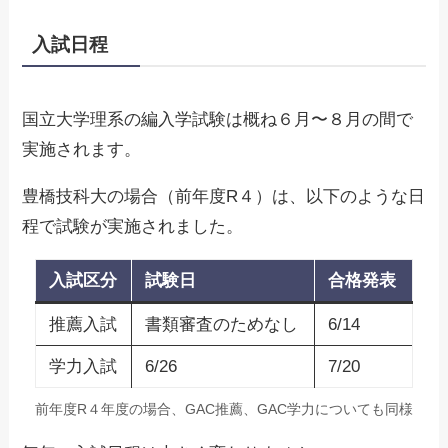
入試日程
国立大学理系の編入学試験は概ね６月〜８月の間で
実施されます。
豊橋技科大の場合（前年度R４）は、以下のような日
程で試験が実施されました。
入試区分
試験日
合格発表
推薦入試
書類審査のためなし
6/14
学力入試
6/26
7/20
前年度R４年度の場合、GAC推薦、GAC学力についても同様