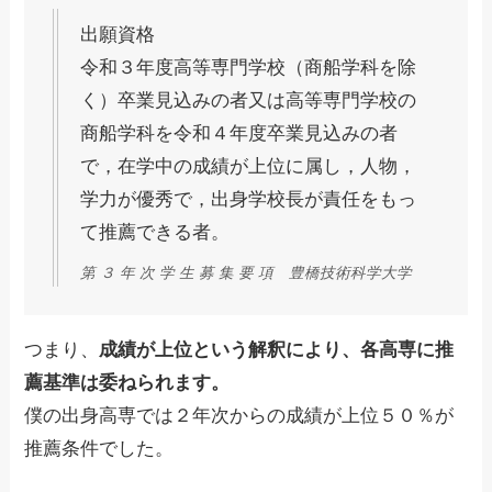
出願資格
令和３年度高等専門学校（商船学科を除
く）卒業見込みの者又は高等専門学校の
商船学科を令和４年度卒業見込みの者
で，在学中の成績が上位に属し，人物，
学力が優秀で，出身学校長が責任をもっ
て推薦できる者。
第 ３ 年 次 学 生 募 集 要 項 豊橋技術科学大学
つまり、
成績が上位という解釈により、各高専に推
薦基準は委ねられます。
僕の出身高専では２年次からの成績が上位５０％が
推薦条件でした。