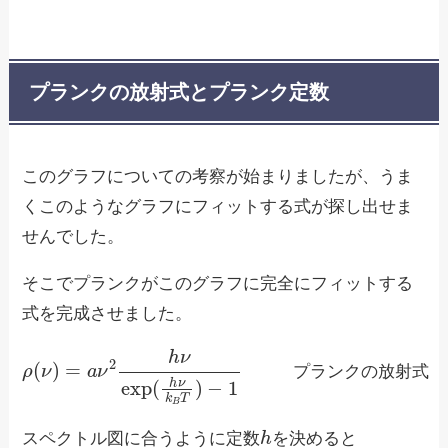
プランクの放射式とプランク定数
このグラフについての考察が始まりましたが、うま
くこのようなグラフにフィットする式が探し出せま
せんでした。
そこでプランクがこのグラフに完全にフィットする
式を完成させました。
ρ
(
ν
)
=
a
ν
2
h
ν
exp
(
h
ν
k
放
B
射
T
)
−
式
1
プ
ラ
ン
ク
の
プ
ラ
ン
ク
の
放
射
式
h
スペクトル図に合うように定数
を決めると