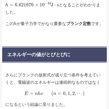
h
=
6.621676
×
10
−
34
J
⋅
s
となることがわかりま
した。
h
この
が量子力学でかなり重要な
プランク定数
です。
エネルギーの値がとびとびに
さらにプランクの放射式が成り立つ条件を考えてい
くと、電磁波のエネルギーは連続的なものではなく
E
=
n
h
ν
(
n
=
0
,
1
,
2
,
⋯
)
になるという結論に至りました。