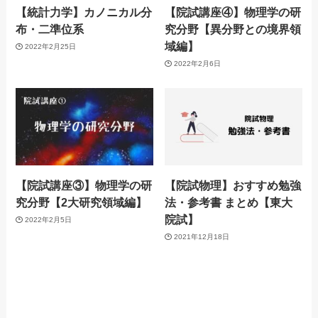
【統計力学】カノニカル分
【院試講座④】物理学の研
布・二準位系
究分野【異分野との境界領
域編】
2022年2月25日
2022年2月6日
【院試講座③】物理学の研
【院試物理】おすすめ勉強
究分野【2大研究領域編】
法・参考書 まとめ【東大
院試】
2022年2月5日
2021年12月18日