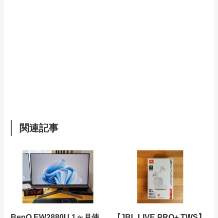
関連記事
BenQ EW2880U 1ヶ月使
【JBL LIVE PRO+ TWS】