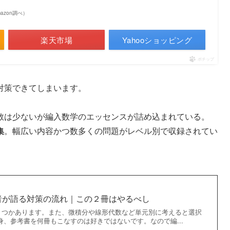
Amazon調べ）
楽天市場
Yahooショッピング
ポチップ
対策できてしまいます。
数は少ないが編入数学のエッセンスが詰め込まれている。
集
。幅広い内容かつ数多くの問題がレベル別で収録されてい
者が語る対策の流れ｜この２冊はやるべし
くつかあります。また、微積分や線形代数など単元別に考えると選択
身、参考書を何冊もこなすのは好きではないです。なので編...