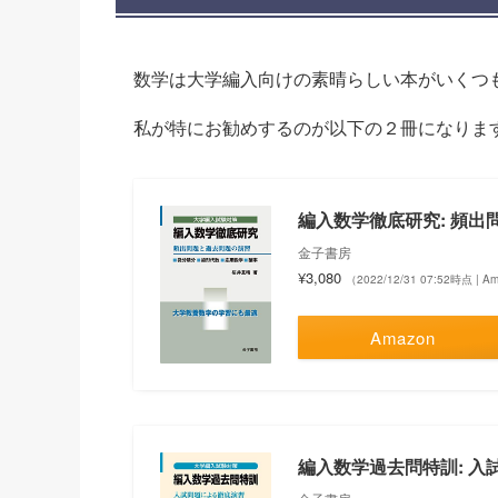
数学は大学編入向けの素晴らしい本がいくつ
私が特にお勧めするのが以下の２冊になりま
編入数学徹底研究: 頻出
金子書房
¥3,080
（2022/12/31 07:52時点 | 
Amazon
編入数学過去問特訓: 入