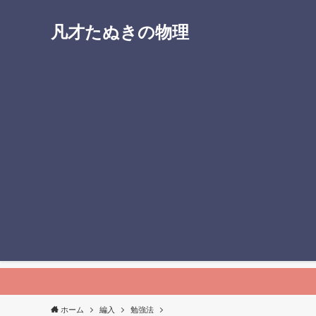
凡才たぬきの物理
ホーム
編入
勉強法