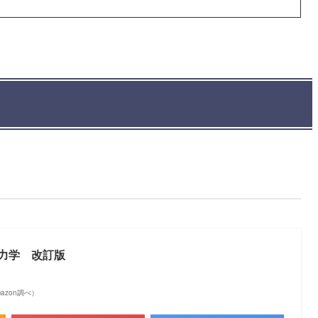
力学 改訂版
Amazon調べ）