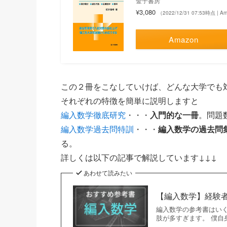
金子書房
¥3,080
（2022/12/31 07:53時点 | 
Amazon
この２冊をこなしていけば、どんな大学でも
それぞれの特徴を簡単に説明しますと
編入数学徹底研究
・・・
入門的な一冊
。問題
編入数学過去問特訓
・・・
編入数学の過去問
る。
詳しくは以下の記事で解説しています↓↓↓
あわせて読みたい
【編入数学】経験
編入数学の参考書はい
肢が多すぎます。 僕自